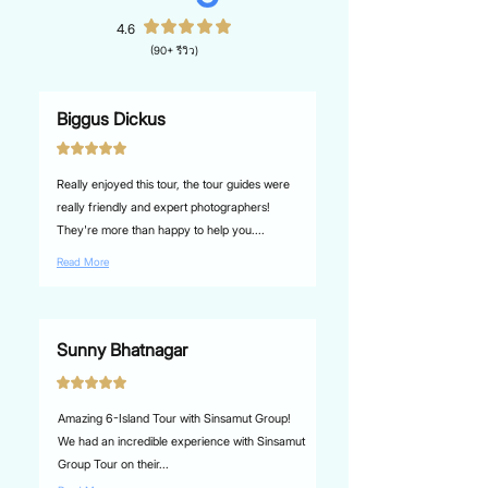
4.6
(90+ รีวิว)
Biggus Dickus
Really enjoyed this tour, the tour guides were
really friendly and expert photographers!
They're more than happy to help you....
Read More
Sunny Bhatnagar
Amazing 6-Island Tour with Sinsamut Group!
We had an incredible experience with Sinsamut
Group Tour on their...