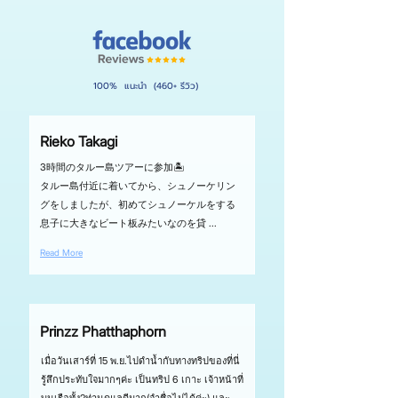
100% แนะนำ (460+ รีวิว)
Rieko Takagi
3時間のタルー島ツアーに参加🏝️
タルー島付近に着いてから、シュノーケリン
グをしましたが、初めてシュノーケルをする
息子に大きなビート板みたいなのを貸 ...
Read More
Prinzz Phatthaphorn
เมื่อวันเสาร์ที่ 15 พ.ย.ไปดำน้ำกับทางทริปของที่นี่
รู้สึกประทับใจมากๆค่ะ เป็นทริป 6 เกาะ เจ้าหน้าที่