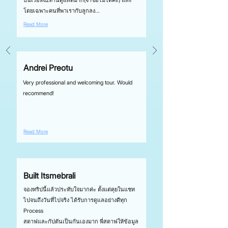
บนเรือทั้ง2ท่านดูแลดีมาก(จำชื่อไม่ได้ค่ะ) และ
โดยเฉพาะคนที่พาเรากับลูกลง...
Read More
Andrei Preotu
Very professional and welcoming tour. Would
recommend!
Read More
Built Itsmebrali
จองทริปนี้แล้วประทับใจมากค่ะ ตั้งแต่คุยในแชท
ไปจนถึงวันที่ไปจริง ได้รับการดูแลอย่างดีทุก
Process
สตาฟและกัปตันเป็นกันเองมาก พี่สตาฟให้ข้อมูล